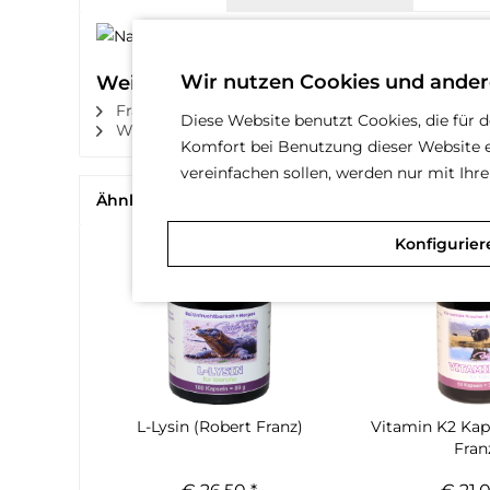
Wir nutzen Cookies und ander
Weiterführende Links zu "Nattokinase 
Fragen zum Artikel?
Diese Website benutzt Cookies, die für 
Weitere Produkte dieses Herstellers
Komfort bei Benutzung dieser Website e
vereinfachen sollen, werden nur mit Ih
Ähnliche Artikel
Kunden kauften auch
Konfigurier
L-Lysin (Robert Franz)
Vitamin K2 Kap
Fran