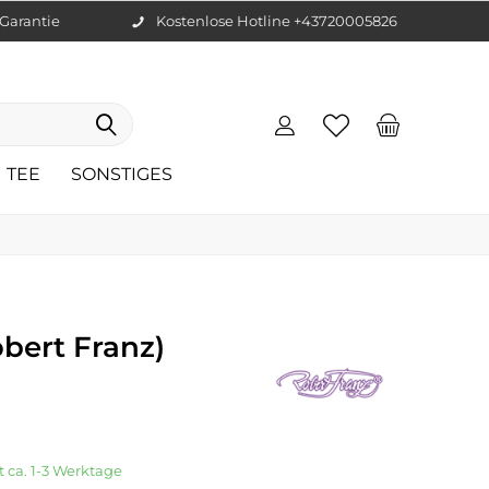
Garantie
Kostenlose Hotline +43720005826
TEE
SONSTIGES
bert Franz)
t ca. 1-3 Werktage