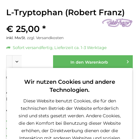
L-Tryptophan (Robert Franz)
€ 25,00 *
inkl. MwSt.
zzgl. Versandkosten
Sofort versandfertig, Lieferzeit ca. 1-3 Werktage
In den
Warenkorb
Fragen zum Artikel?
Merken
Wir nutzen Cookies und andere
Technologien.
Artikel-Nr.:
10133
EAN
2019554786283
Diese Website benutzt Cookies, die für den
technischen Betrieb der Website erforderlich
Vorteile
sind und stets gesetzt werden. Andere Cookies,
Kostenloser Versand ab € 50,- Bestellwert
die den Komfort bei Benutzung dieser Website
Versand innerhalb von 24h*
erhöhen, der Direktwerbung dienen oder die
30 Tage Geld-Zurück-Garantie
Interaktion mit anderen Websites und sozialen