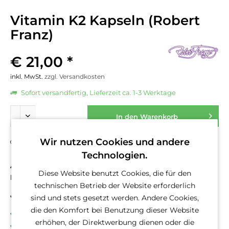
Vitamin K2 Kapseln (Robert
Franz)
€ 21,00 *
inkl. MwSt.
zzgl. Versandkosten
Sofort versandfertig, Lieferzeit ca. 1-3 Werktage
In den
Warenkorb
Wir nutzen Cookies und andere
Fragen zum Artikel?
Merken
Technologien.
Artikel-Nr.:
10429
Diese Website benutzt Cookies, die für den
EAN
10429
technischen Betrieb der Website erforderlich
sind und stets gesetzt werden. Andere Cookies,
Vorteile
die den Komfort bei Benutzung dieser Website
Kostenloser Versand ab € 50,- Bestellwert
erhöhen, der Direktwerbung dienen oder die
Versand innerhalb von 24h*