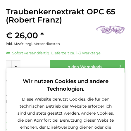
Traubenkernextrakt OPC 65
(Robert Franz)
€ 26,00 *
inkl. MwSt.
zzgl. Versandkosten
Sofort versandfertig, Lieferzeit ca. 1-3 Werktage
In den
Warenkorb
Wir nutzen Cookies und andere
Fragen zum Artikel?
Merken
Technologien.
Artikel-Nr.:
10402
Diese Website benutzt Cookies, die für den
EAN
10402
technischen Betrieb der Website erforderlich
sind und stets gesetzt werden. Andere Cookies,
Vorteile
die den Komfort bei Benutzung dieser Website
Kostenloser Versand ab € 50,- Bestellwert
erhöhen, der Direktwerbung dienen oder die
Versand innerhalb von 24h*