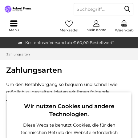
Menü
Mein Konto
Merkzettel
Warenkorb
Kostenloser Versand ab € 60,00 Bestellwert*
Zahlungsarten
Zahlungsarten
Um den Bezahlvorgang so bequem und schnell wie
möglich zu gestalten, bieten wir Ihnen folgende
Zahlungsarten an:
Wir nutzen Cookies und andere
Kreditkarte
Technologien.
MasterCard
Visa
Diese Website benutzt Cookies, die für den
AMEX (American Express)
technischen Betrieb der Website erforderlich
EPS-Überweisung