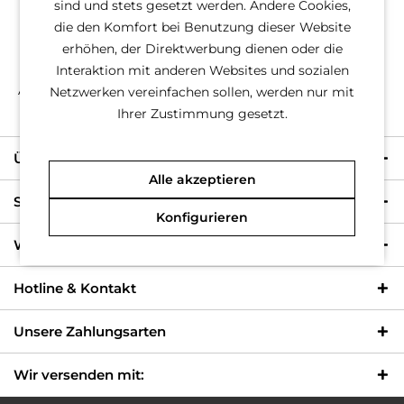
PayPal
sind und stets gesetzt werden. Andere Cookies,
Apple Pay
die den Komfort bei Benutzung dieser Website
Vorkasse
erhöhen, der Direktwerbung dienen oder die
Kauf auf Rechnung (Klarna)
Interaktion mit anderen Websites und sozialen
Alle Zahlungsarten sind
kostenlos
für unsere Kunden.
Netzwerken vereinfachen sollen, werden nur mit
Ihrer Zustimmung gesetzt.
Über uns
Alle akzeptieren
Shop Service
Konfigurieren
Wichtige Information
Hotline & Kontakt
Unsere Zahlungsarten
Wir versenden mit: