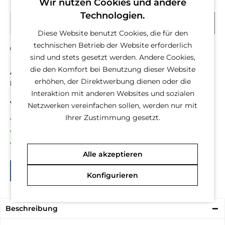
Wir nutzen Cookies und andere
Technologien.
In den
Warenkorb
Diese Website benutzt Cookies, die für den
technischen Betrieb der Website erforderlich
Fragen zum Artikel?
Merken
sind und stets gesetzt werden. Andere Cookies,
die den Komfort bei Benutzung dieser Website
Artikel-Nr.:
20173
erhöhen, der Direktwerbung dienen oder die
EAN
20173
Interaktion mit anderen Websites und sozialen
Vorteile
Netzwerken vereinfachen sollen, werden nur mit
Ihrer Zustimmung gesetzt.
Kostenloser Versand ab € 50,- Bestellwert
Versand innerhalb von 24h*
30 Tage Geld-Zurück-Garantie
Alle akzeptieren
Konfigurieren
Beschreibung