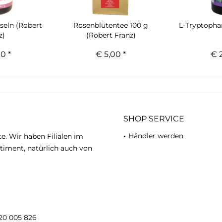
seln (Robert
Rosenblütentee 100 g
L-Tryptopha
z)
(Robert Franz)
0 *
€ 5,00 *
€ 2
SHOP SERVICE
Händler werden
te. Wir haben Filialen im
timent, natürlich auch von
20 005 826