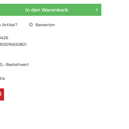
In den
Warenkorb
Artikel?
Bewerten
0426
850016650821
0,- Bestellwert
tie